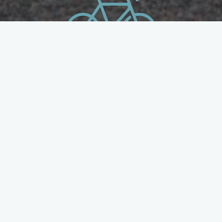
Les cycles de l’immobilier
P
ourquoi rejoindre LCDI ?
Les Cycles de l’Immobilier rassemblent les acteurs de
l’immobilier et du BTP autour d’un défi unique : pédaler
ensemble pour soutenir des causes solidaires. Que vous
soyez cycliste confirmé ou débutant, vous trouverez ici
un réseau, un esprit d’équipe et une expérience
inoubliable.
Un réseau pro unique