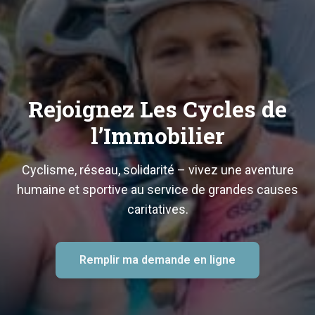
Recevez nos actualités, invitations et informations sur les
prochains évènements vélo & immobilier.
Prénom
Rejoignez Les Cycles de
Nom
l’Immobilier
Cyclisme, réseau, solidarité – vivez une aventure
Email
humaine et sportive au service de grandes causes
caritatives.
J’accepte de recevoir les communications
de LCDI par email. Je pourrai me
Remplir ma demande en ligne
désabonner à tout moment.